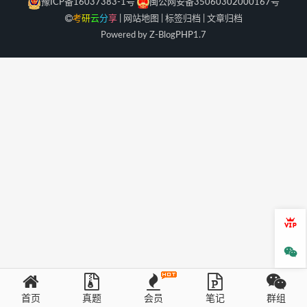
豫ICP备16037383-1号
闽公网安备35060302000167号
考
研
云
分
享
|
网站地图
|
标签归档
|
文章归档
Powered by Z-Blog
PHP
1.7
会员
微信
首页
真题
会员
笔记
群组