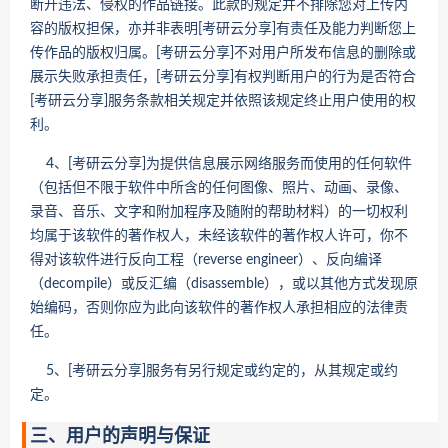
断开违法、侵权的作品链接。此款的规定并不排除您对上传内
容的版权担保，亦并非表明[考研云分享]有责任及能力判断您上
传作品的版权归属。[考研云分享]不对用户所发布信息的删除或
展示失败承担责任，[考研云分享]有权判断用户的行为是否符合
[考研云分享]服务条款相关规定并依照该规定终止用户使用的权
利。
4、[考研云分享]为提供信息展示网络服务而使用的任何软件
（包括但不限于软件中所含的任何图像、照片、动画、录像、
录音、音乐、文字和附加程序及随附的帮助材料）的一切权利
均属于该软件的著作权人，未经该软件的著作权人许可，你不
得对该软件进行反向工程（reverse engineer）、反向编译
（decompile）或反汇编（disassemble），或以其他方式发现原
始编码，否则你应为此向该软件的著作权人承担相应的法律责
任。
5、[考研云分享]服务有另行规定或约定的，从其规定或约
定。
三、用户的声明与保证