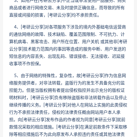
3、如用户在[考研云分享]不正当或非法使用产品服务、购买
商品或者进行网络交易、未及时提供正确信息，而导致的所有
直接或间接的损害，[考研云分享]均不承担责任。
4、[考研云分享]对各项服务下涉及的境内外基础电信运营商
的通信网络的故障、技术缺陷、覆盖范围限制、不可抗力、计
算机病毒、黑客攻击、用户所在位置、用户关机 或其他非[考研
云分享]技术能力范围内的事因等造成的服务中断、用户发送的
短信息的内容丢失、出现乱码、错误接收、无法接收、迟延接
收事项不作担保。
5、由于网络的特殊性，复杂性，故[考研云分享]作为信息网
络服务提供者，对非法转载，盗版行为的发生不具备充分的监
控能力。但是当版权拥有者提出侵权指控并出示充分的版权证
明材料时，[考研云分享]负有移除盗版和非法转载作品以及停止
继续传播的义务。[考研云分享]对他人在网站上实施的此类侵权
行为不承担法律责任，侵权的法律责任概由网站用户本人承
担。向[考研云分享]发布作品的作者视为同意[考研云分享]就前
款情况采取的相应措施。[考研云分享]在满足前款条件下采取移
除等相应措施后不为此向原发布人承担违约责任或其他法律责