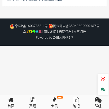
豫ICP备16037383-1号
闽公网安备35060302000167号
考
研
云
分
享
|
网站地图
|
标签归档
|
文章归档
Powered by Z-Blog
PHP
1.7
会员
微信
首页
真题
会员
笔记
群组