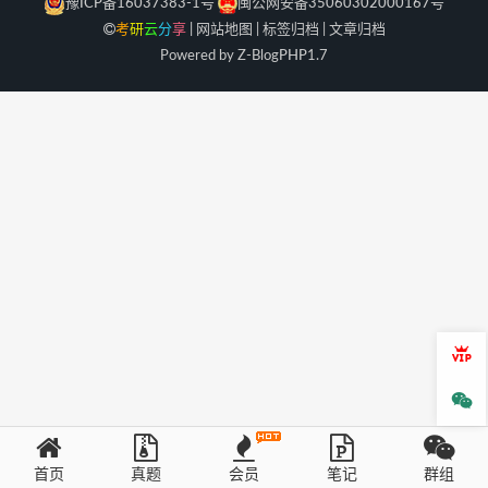
豫ICP备16037383-1号
闽公网安备35060302000167号
考
研
云
分
享
|
网站地图
|
标签归档
|
文章归档
Powered by Z-Blog
PHP
1.7
会员
微信
首页
真题
会员
笔记
群组