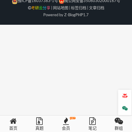
豫ICP备16037383-1号
闽公网安备35060302000167号
考
研
云
分
享
|
网站地图
|
标签归档
|
文章归档
Powered by Z-Blog
PHP
1.7
会员
微信
首页
真题
会员
笔记
群组