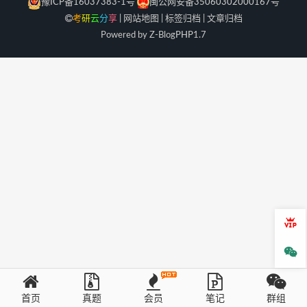
豫ICP备16037383-1号
闽公网安备35060302000167号
考
研
云
分
享
|
网站地图
|
标签归档
|
文章归档
Powered by Z-Blog
PHP
1.7
会员
微信
首页
真题
会员
笔记
群组