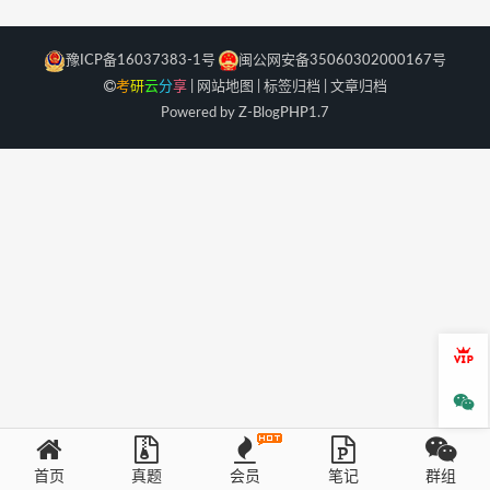
豫ICP备16037383-1号
闽公网安备35060302000167号
考
研
云
分
享
|
网站地图
|
标签归档
|
文章归档
Powered by Z-Blog
PHP
1.7
会员
微信
首页
真题
会员
笔记
群组