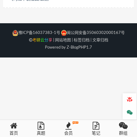
豫ICP备16037383-1号
闽公网安备35060302000167号
考
研
云
分
享
|
网站地图
|
标签归档
|
文章归档
Powered by Z-Blog
PHP
1.7
会员
微信
首页
真题
会员
笔记
群组