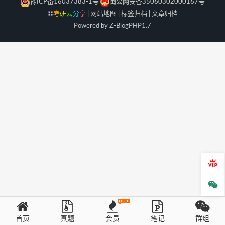
豫ICP备16037383-1号
闽公网安备35060302000167号
考
研
云
分
享
|
网站地图
|
标签归档
|
文章归档
Powered by Z-Blog
PHP
1.7
会员
微信
首页
真题
会员
笔记
群组