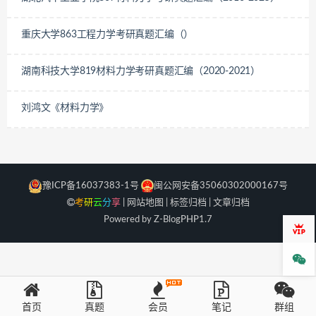
重庆大学863工程力学考研真题汇编（）
湖南科技大学819材料力学考研真题汇编（2020-2021）
​刘鸿文《材料力学》
豫ICP备16037383-1号
闽公网安备35060302000167号
考
研
云
分
享
|
网站地图
|
标签归档
|
文章归档
Powered by Z-Blog
PHP
1.7
会员
微信
首页
真题
会员
笔记
群组