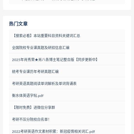
热门文章
【搜索必看】本站重要科目资料关键词汇总
全国院校专业课真题及研招信息汇编
2025年肖秀荣★肖八各博主笔记整合版【同步更新中】
统考专业课历年考研真题汇编
考研英语真题阅读单词解析及单词背诵表
衡水体英语字帖.pdf
【限时免费】进微信分享群
考研不压分院校白名单！
2022考研英语作文素材积累：新冠疫情相关词汇.pdf