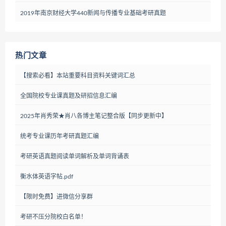
2019年​南京财经大学440新闻与传播专业基础考研真题
热门文章
【搜索必看】本站重要科目资料关键词汇总
全国院校专业课真题及研招信息汇编
2025年肖秀荣★肖八各博主笔记整合版【同步更新中】
统考专业课历年考研真题汇编
考研英语真题阅读单词解析及单词背诵表
衡水体英语字帖.pdf
【限时免费】进微信分享群
考研不压分院校白名单！