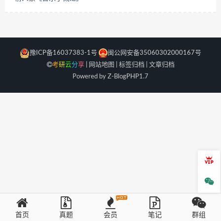
豫ICP备16037383-1号
闽公网安备35060302000167号
考
研
云
分
享
|
网站地图
|
标签归档
|
文章归档
Powered by Z-Blog
PHP
1.7
会员
微信
首页
真题
会员
笔记
群组