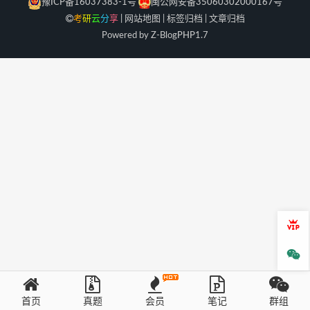
豫ICP备16037383-1号
闽公网安备35060302000167号
考
研
云
分
享
|
网站地图
|
标签归档
|
文章归档
Powered by Z-Blog
PHP
1.7
会员
微信
首页
真题
会员
笔记
群组