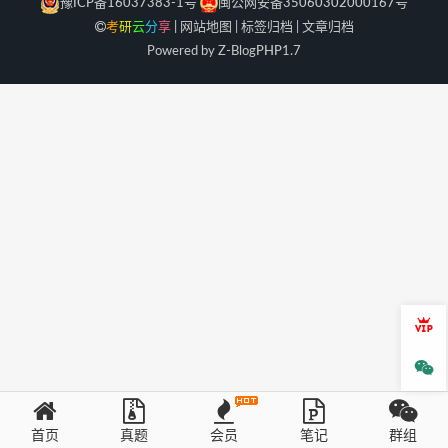
豫ICP备16037383-1号
闽公网安备35060302000167号
考
研
云
分
享
|
网站地图
|
标签归档
|
文章归档
Powered by Z-Blog
PHP
1.7
会员
微信
首页
真题
会员
笔记
群组