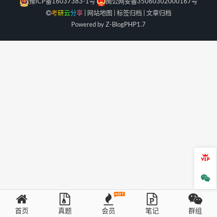
豫ICP备16037383-1号
闽公网安备35060302000167号
考
研
云
分
享
|
网站地图
|
标签归档
|
文章归档
Powered by Z-Blog
PHP
1.7
会员
微信
首页
真题
会员
笔记
群组