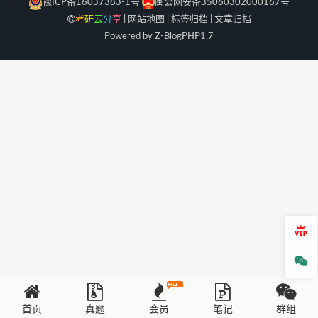
豫ICP备16037383-1号
闽公网安备35060302000167号
考
研
云
分
享
|
网站地图
|
标签归档
|
文章归档
Powered by Z-Blog
PHP
1.7
会员
微信
首页
真题
会员
笔记
群组