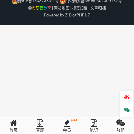
豫ICP备16037383-1号
闽公网安备35060302000167号
考
研
云
分
享
|
网站地图
|
标签归档
|
文章归档
Powered by Z-Blog
PHP
1.7
会员
微信
首页
真题
会员
笔记
群组