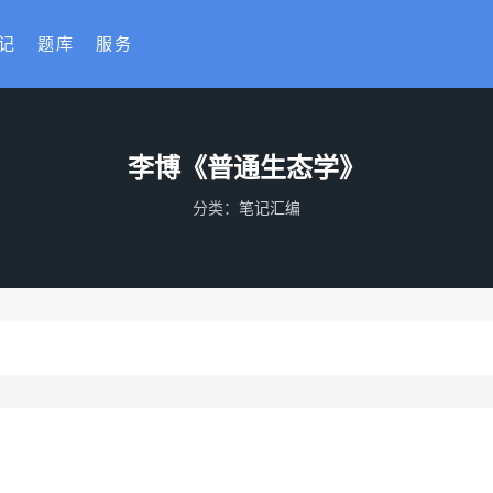
记
题库
服务
李博《普通生态学》
分类：
笔记汇编