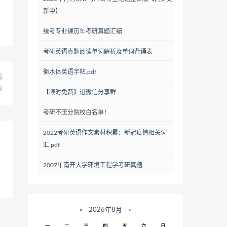
新中】
统考专业课历年考研真题汇编
考研英语真题阅读单词解析及单词背诵表
衡水体英语字帖.pdf
篇
题
【限时免费】进微信分享群
考研不压分院校白名单！
2022考研英语作文素材积累：新冠疫情相关词
汇.pdf
2007年南开大学环境工程学考研真题
«
2026年8月
»
一
二
三
四
五
六
日