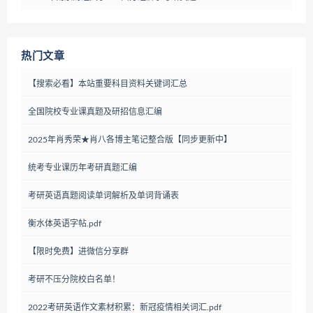
热门文章
【搜索必看】本站重要科目资料关键词汇总
全国院校专业课真题及研招信息汇编
2025年肖秀荣★肖八各博主笔记整合版【同步更新中】
统考专业课历年考研真题汇编
考研英语真题阅读单词解析及单词背诵表
衡水体英语字帖.pdf
【限时免费】进微信分享群
考研不压分院校白名单！
2022考研英语作文素材积累：新冠疫情相关词汇.pdf