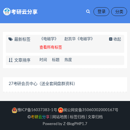
登录
《电磁学》
赵凯华《电磁学》
最新标签
收起
查看所有标签
时间
标题
热度
文章排序
27考研会员中心（送全套网盘群资料）
豫ICP备16037383-1号
闽公网安备35060302000167号
考
研
云
分
享
|
网站地图
|
标签归档
|
文章归档
Powered by Z-Blog
PHP
1.7